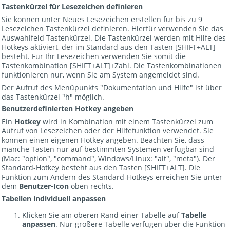
Tastenkürzel für Lesezeichen definieren
Sie können unter Neues Lesezeichen erstellen für bis zu 9
Lesezeichen Tastenkürzel definieren. Hierfür verwenden Sie das
Auswahlfeld Tastenkürzel. Die Tastenkürzel werden mit Hilfe des
Hotkeys aktiviert, der im Standard aus den Tasten [SHIFT+ALT]
besteht. Für Ihr Lesezeichen verwenden Sie somit die
Tastenkombination [SHIFT+ALT]+Zahl. Die Tastenkombinationen
funktionieren nur, wenn Sie am System angemeldet sind.
Der Aufruf des Menüpunkts "Dokumentation und Hilfe" ist über
das Tastenkürzel "h" möglich.
Benutzerdefinierten
Hotkey angeben
Ein
Hotkey
wird in Kombination mit einem Tastenkürzel zum
Aufruf von Lesezeichen oder der Hilfefunktion verwendet. Sie
können einen eigenen Hotkey angeben. Beachten Sie, dass
manche Tasten nur auf bestimmten Systemen verfügbar sind
(Mac: "option", "command", Windows/Linux: "alt", "meta"). Der
Standard-Hotkey besteht aus den Tasten [SHIFT+ALT]. Die
Funktion zum Ändern des Standard-Hotkeys erreichen Sie unter
dem
Benutzer-Icon
oben rechts.
Tabellen individuell anpassen
Klicken Sie am oberen Rand einer Tabelle auf
Tabelle
anpassen
. Nur größere Tabelle verfügen über die Funktion